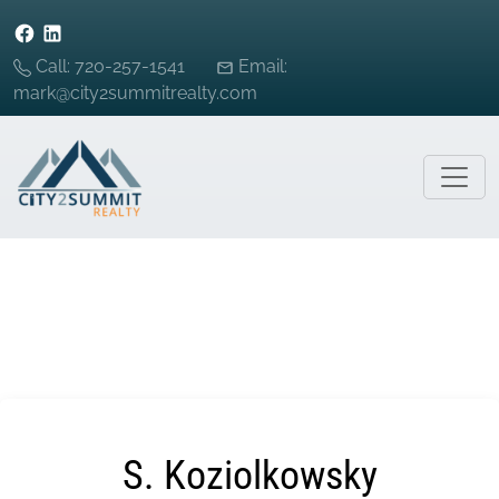
Call: 720-257-1541
Email:
mark@city2summitrealty.com
S. Koziolkowsky